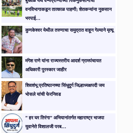
बुधवळे येथे वन्यप्राण्यांच्या पिकनुकसानीची
वनविभागाकडून तात्काळ पाहणी; शेतकऱ्यांना नुकसान
भरपाई…
कुणकेश्वर येथील तरुणाचा समुद्रात वाहून गेल्याने मृत्यू
मंगेश राणे यांना राज्यस्तरीय आदर्श ग्रामपंचायत
अधिकारी पुरस्कार जाहीर
शिवशंभू प्रतिष्ठानच्या सिंधुदुर्ग जिल्हाध्यक्षपदी जय
भोसले यांची फेरनिवड
” हर घर तिरंगा” अभियानांतर्गत महाराष्ट्र भाजपा
युवानेते विशालजी परब…