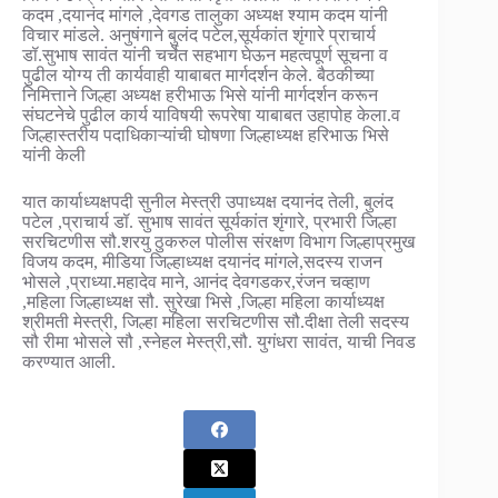
कदम ,दयानंद मांगले ,देवगड तालुका अध्यक्ष श्याम कदम यांनी
विचार मांडले. अनुषंगाने बुलंद पटेल,सूर्यकांत शृंगारे प्राचार्य
डॉ.सुभाष सावंत यांनी चर्चेत सहभाग घेऊन महत्वपूर्ण सूचना व
पुढील योग्य ती कार्यवाही याबाबत मार्गदर्शन केले. बैठकीच्या
निमित्ताने जिल्हा अध्यक्ष हरीभाऊ भिसे यांनी मार्गदर्शन करून
संघटनेचे पुढील कार्य याविषयी रूपरेषा याबाबत उहापोह केला.व
जिल्हास्तरीय पदाधिकाऱ्यांची घोषणा जिल्हाध्यक्ष हरिभाऊ भिसे
यांनी केली
यात कार्याध्यक्षपदी सुनील मेस्त्री उपाध्यक्ष दयानंद तेली, बुलंद
पटेल ,प्राचार्य डॉ. सुभाष सावंत सूर्यकांत शृंगारे, प्रभारी जिल्हा
सरचिटणीस सौ.शरयु ठुकरुल पोलीस संरक्षण विभाग जिल्हाप्रमुख
विजय कदम, मीडिया जिल्हाध्यक्ष दयानंद मांगले,सदस्य राजन
भोसले ,प्राध्या.महादेव माने, आनंद देवगडकर,रंजन चव्हाण
,महिला जिल्हाध्यक्ष सौ. सुरेखा भिसे ,जिल्हा महिला कार्याध्यक्ष
श्रीमती मेस्त्री, जिल्हा महिला सरचिटणीस सौ.दीक्षा तेली सदस्य
सौ रीमा भोसले सौ ,स्नेहल मेस्त्री,सौ. युगंधरा सावंत, याची निवड
करण्यात आली.