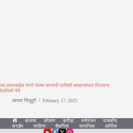
स्व.आप्पासाहेब गोगटे यांच्या कार्याची प्रचिती मतदारसंघात फिरताना
वेळोवेळी येते
आपला सिंधुदुर्ग
February 17, 2025
बातम्या
कोकण
क्रीडा
मनोरंजन
राजकीय
हो
क्राईम
साहित्य
शैक्षणिक
सामाजिक
आर्थिक
म