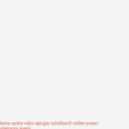
देवगड तहसील मधील खेळाडूंचा प्रांताधिकारी जगदिश कातकर
यांच्‍याकडून सत्‍कार