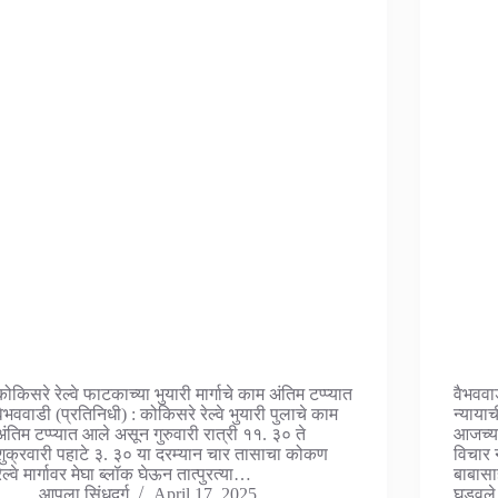
कोकिसरे रेल्वे फाटकाच्या भुयारी मार्गाचे काम अंतिम टप्प्यात
वैभववा
वैभववाडी (प्रतिनिधी) : कोकिसरे रेल्वे भुयारी पुलाचे काम
न्याया
अंतिम टप्प्यात आले असून गुरुवारी रात्री ११. ३० ते
आजच्या
शुक्रवारी पहाटे ३. ३० या दरम्यान चार तासाचा कोकण
विचार 
रेल्वे मार्गावर मेघा ब्लॉक घेऊन तात्पुरत्या…
बाबासा
आपला सिंधुदुर्ग
April 17, 2025
घडवले,