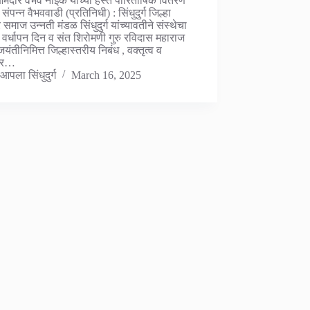
मदार वैभव नाईक यांच्या हस्ते पारितोषिक वितरण
संपन्न वैभववाडी (प्रतिनिधी) : सिंधुदुर्ग जिल्हा
 समाज उन्नती मंडळ सिंधुदुर्ग यांच्यावतीने संस्थेचा
ा वर्धापन दिन व संत शिरोमणी गुरु रविदास महाराज
 जयंतीनिमित्त जिल्हास्तरीय निबंध , वक्तृत्व व
्षर…
आपला सिंधुदुर्ग
March 16, 2025