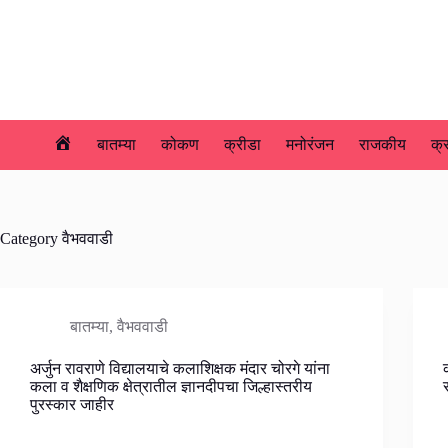
Skip
to
content
बातम्या
कोकण
क्रीडा
मनोरंजन
राजकीय
क्
होम
Category
वैभववाडी
बातम्या
,
वैभववाडी
अर्जुन रावराणे विद्यालयाचे कलाशिक्षक मंदार चोरगे यांना
कला व शैक्षणिक क्षेत्रातील ज्ञानदीपचा जिल्हास्तरीय
पुरस्कार जाहीर