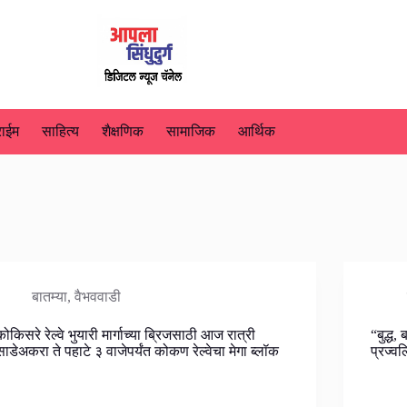
राईम
साहित्य
शैक्षणिक
सामाजिक
आर्थिक
बातम्या
,
वैभववाडी
कोकिसरे रेल्वे भुयारी मार्गाच्या ब्रिजसाठी आज रात्री
“बुद्ध
साडेअकरा ते पहाटे ३ वाजेपर्यंत कोकण रेल्वेचा मेगा ब्लॉक
प्रज्व