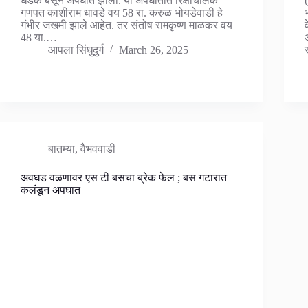
धडक बसून अपघात झाला. या अपघातात रिक्षाचालक
गणपत काशीराम धावडे वय 58 रा. करुळ भोयडेवाडी हे
गंभीर जखमी झाले आहेत. तर संतोष रामकृष्ण माळकर वय
48 या.…
आपला सिंधुदुर्ग
March 26, 2025
बातम्या
,
वैभववाडी
अवघड वळणावर एस टी बसचा ब्रेक फेल ; बस गटारात
कलंडून अपघात