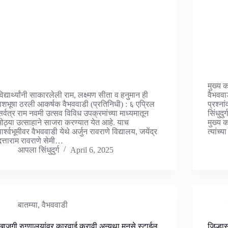
मुख्य 
विद्यार्थ्यांनी साकारलेली राम, लक्ष्मण सीता व हनुमान ही
वैभववाड
वेशभूषा ठरली आकर्षक वैभववाडी (प्रतिनिधी) : ६ एप्रिल
प्रश्ना
सर्वत्र राम नवमी उत्सव विविध उपक्रमांच्या माध्यमातून
सिंधुदु
मोठ्या उत्साहाने साजरा करण्यात येत आहे. याच
मुख्य 
पार्श्वभूमीवर वैभववाडी येथे अर्जुन रावराणे विद्यालय, जयेंद्र
त्यांच्
दत्ताराम रावराणे सेमी…
आपला सिंधुदुर्ग
April 6, 2025
बातम्या
,
वैभववाडी
खाजगी रुग्णालयांवर कारवाई करावी अन्यथा मनसे स्टाईल
जिल्हास