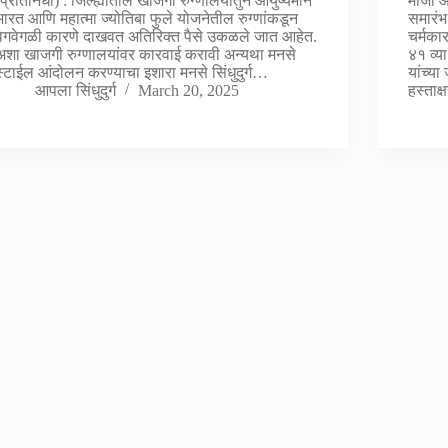
(प्रतिनिधी) : जिल्ह्यातील खाजगी रुग्णालयातुन आयुष्यमान
माजी आ
भारत आणि महात्मा ज्योतिबा फुले योजनेतील रुग्णांकडून
समारंभ 
वेगवेगळी कारणे दाखवत अतिरिक्त पैसे उकळले जात आहेत.
चर्मकार
अशा खाजगी रुग्णालयांवर कारवाई करावी अन्यथा मनसे
४१ व्य
स्टाईल आंदोलन करण्याचा इशारा मनसे सिंधुदुर्ग…
यांच्या
आपला सिंधुदुर्ग
March 20, 2025
हस्ताक