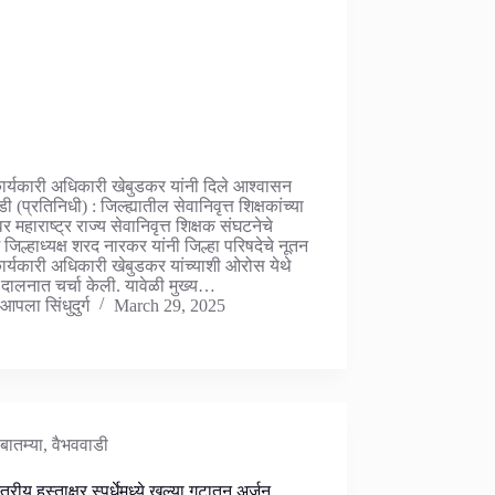
कार्यकारी अधिकारी खेबुडकर यांनी दिले आश्वासन
ी (प्रतिनिधी) : जिल्ह्यातील सेवानिवृत्त शिक्षकांच्या
ंवर महाराष्ट्र राज्य सेवानिवृत्त शिक्षक संघटनेचे
र्ग जिल्हाध्यक्ष शरद नारकर यांनी जिल्हा परिषदेचे नूतन
कार्यकारी अधिकारी खेबुडकर यांच्याशी ओरोस येथे
या दालनात चर्चा केली. यावेळी मुख्य…
आपला सिंधुदुर्ग
March 29, 2025
बातम्या
,
वैभववाडी
्तरीय हस्ताक्षर स्पर्धेमध्ये खुल्या गटातून अर्जुन