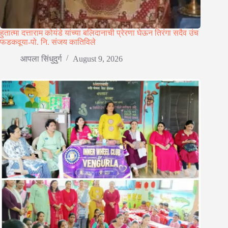
हुतात्मा दत्ताराम कोयंडे यांच्या बलिदानाची प्रेरणा घेऊन तिरंगा सदैव उंच
फडकवूया-पो. नि. संजय कातिविले
आपला सिंधुदुर्ग
August 9, 2026