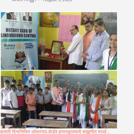
क्रांती दिनानिमित्त ओसरगाव-बोर्डवे हायस्कूलमध्ये समूहगीत स्पर्धा ;