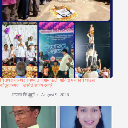
चित्तथरारक थर रचण्यात गांगोमाऊली गोविंदा पथकाचे धाडस
कौतुकास्पद – उपनेते संजय आग्रे
आपला सिंधुदुर्ग
August 9, 2026