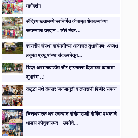
मार्गदर्शन
सेंद्रिय खतामध्ये स्वनिर्मित जीवामृत शेतकऱ्यांच्या
उत्पन्नाला वरदान – लोरे नंबर…
ज्ञानदीप संस्था वायंगणीच्या आवारात वृक्षारोपण; अध्यक्ष
हनुमंत प्रभू यांच्या संकल्पनेतून…
चिंदर अपराजवाडीत सौर हायमास्ट दिव्याच्या कामाचा
शुभारंभ…!
कट्टा येथे कॅन्सर जनजागृती व तपासणी शिबीर संपन्न
चित्तथरारक थर रचण्यात गांगोमाऊली गोविंदा पथकाचे
धाडस कौतुकास्पद – उपनेते…