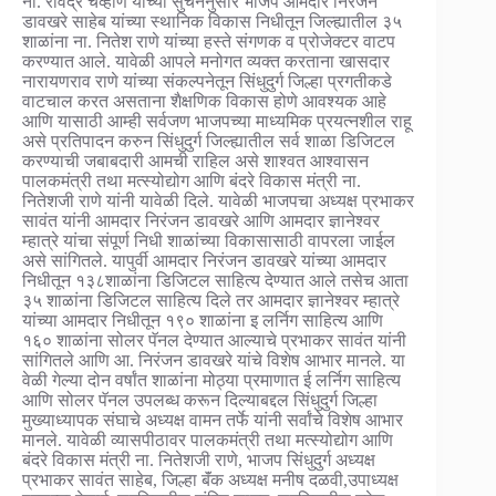
ना. रविंद्र चव्हाण यांच्या सुचनेनुसार भाजप आमदार निरंजन
डावखरे साहेब यांच्या स्थानिक विकास निधीतून जिल्ह्यातील ३५
शाळांना ना. नितेश राणे यांच्या हस्ते संगणक व प्रोजेक्टर वाटप
करण्यात आले. यावेळी आपले मनोगत व्यक्त करताना खासदार
नारायणराव राणे यांच्या संकल्पनेतून सिंधुदुर्ग जिल्हा प्रगतीकडे
वाटचाल करत असताना शैक्षणिक विकास होणे आवश्यक आहे
आणि यासाठी आम्ही सर्वजण भाजपच्या माध्यमिक प्रयत्नशील राहू
असे प्रतिपादन करुन सिंधुदुर्ग जिल्ह्यातील सर्व शाळा डिजिटल
करण्याची जबाबदारी आमची राहिल असे शाश्वत आश्वासन
पालकमंत्री तथा मत्स्योद्योग आणि बंदरे विकास मंत्री ना.
नितेशजी राणे यांनी यावेळी दिले. यावेळी भाजपचा अध्यक्ष प्रभाकर
सावंत यांनी आमदार निरंजन डावखरे आणि आमदार ज्ञानेश्वर
म्हात्रे यांचा संपूर्ण निधी शाळांच्या विकासासाठी वापरला जाईल
असे सांगितले. यापुर्वी आमदार निरंजन डावखरे यांच्या आमदार
निधीतून १३८शाळांना डिजिटल साहित्य देण्यात आले तसेच आता
३५ शाळांना डिजिटल साहित्य दिले तर आमदार ज्ञानेश्वर म्हात्रे
यांच्या आमदार निधीतून १९० शाळांना इ लर्निग साहित्य आणि
१६० शाळांना सोलर पॅनल देण्यात आल्याचे प्रभाकर सावंत यांनी
सांगितले आणि आ. निरंजन डावखरे यांचे विशेष आभार मानले. या
वेळी गेल्या दोन वर्षांत शाळांना मोठ्या प्रमाणात ई लर्निग साहित्य
आणि सोलर पॅनल उपलब्ध करून दिल्याबद्दल सिंधुदुर्ग जिल्हा
मुख्याध्यापक संघाचे अध्यक्ष वामन तर्फे यांनी सर्वांचे विशेष आभार
मानले. यावेळी व्यासपीठावर पालकमंत्री तथा मत्स्योद्योग आणि
बंदरे विकास मंत्री ना. नितेशजी राणे, भाजप सिंधुदुर्ग अध्यक्ष
प्रभाकर सावंत साहेब, जिल्हा बॅंक अध्यक्ष मनीष दळवी,उपाध्यक्ष