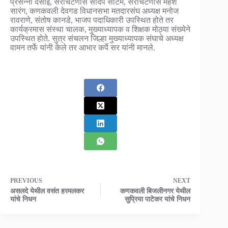
प्रसन्ना देसाई, सरचिटणीस संदिप साटम, सरचिटणीस महेश
सारंग, कणकवली देवगड विधानसभा मतदारसंघ अध्यक्ष मनोज
रावराणे, संतोष कानडे, भाजप पदाधिकारी उपस्थित होते तर
कार्यक्रमास संस्था चालक, मुख्याध्यापक व शिक्षक मोठ्या संख्येने
उपस्थित होते. सुत्र संचलन जिल्हा मुख्याध्यापक संघाचे अध्यक्ष
वामन तर्फे यांनी केले तर आभार कर्पे सर यांनी मानले.
PREVIOUS
NEXT
असलदे येथील वसंत हरमलकर
कणकवली बिजलीनगर येथील
यांचे निधन
सुप्रिया पाटेकर यांचे निधन