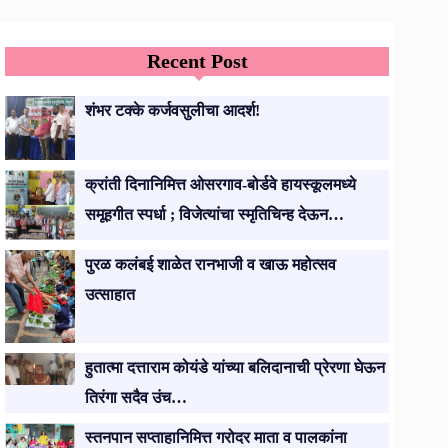
Recent Post
शंभर टक्के कर्जवसुलीचा आदर्श!
क्रांती दिनानिमित्त ओसरगाव-बोर्डवे हायस्कूलमध्ये
समूहगीत स्पर्धा ; विजेत्यांचा स्मृतिचिन्ह देऊन…
पुरळ कलंबई शाळेत रानभाजी व खाऊ महोत्सव
उत्साहात
हुतात्मा दत्ताराम कोयंडे यांच्या बलिदानाची प्रेरणा घेऊन
तिरंगा सदैव उंच…
स्तनपान सप्ताहानिमित्त गरोदर माता व पालकांना