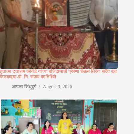
हुतात्मा दत्ताराम कोयंडे यांच्या बलिदानाची प्रेरणा घेऊन तिरंगा सदैव उंच
फडकवूया-पो. नि. संजय कातिविले
आपला सिंधुदुर्ग
August 9, 2026