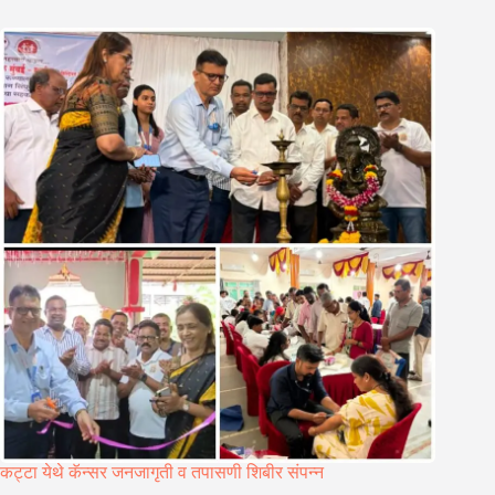
कट्टा येथे कॅन्सर जनजागृती व तपासणी शिबीर संपन्न