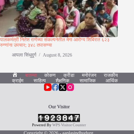
पालकमंत्री नितेश राणेंच्या संकल्पनेतील मेगा आरोग्य शिबिरात ६२३
रुग्णांना उपचार; ३४८ तपासण्या
आपला सिंधुदुर्ग
August 8, 2026
बातम्या
कोकण
क्रीडा
मनोरंजन
राजकीय
हो
क्राईम
साहित्य
शैक्षणिक
सामाजिक
आर्थिक
म
Our Visitor
Powered By
WPS Visitor Counter
Copyright © 2026 - aaplasindhudurg