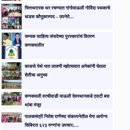
चित्तथरारक थर रचण्यात गांगोमाऊली गोविंदा पथकाचे
धाडस कौतुकास्पद – उपनेते…
सम्यक साहित्य संसदेच्या पुरस्कारांचं वितरण
कणकवलीत
काळसे येथे भात लावणी महोत्सवात अनेकांनी घेतला
शेतीचा अनुभव
कणकवली वरचीवाडी माऊली देवस्थानकडे एसटी बस
थांबा मंजूर
पालकमंत्री नितेश राणेंच्या संकल्पनेतील मेगा आरोग्य
शिबिरात ६२३ रुग्णांना उपचार;…