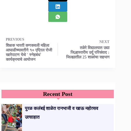
PREVIOUS
NEXT
शिक्षक भारती कणकवली महिला
तळेरे विद्यालयात उद्या
आघाडीच्यावतीने १० एप्रिल रोजी
जिल्हास्तरीय उर्दू परिसंवाद :
खारेपाटण येथे ' स्नेहबंध'
जिल्ह्यातील 25 शाळांचा सहभाग
कार्यक्रमाचे आयोजन
Recent Post
पुरळ कलंबई शाळेत रानभाजी व खाऊ महोत्सव
उत्साहात