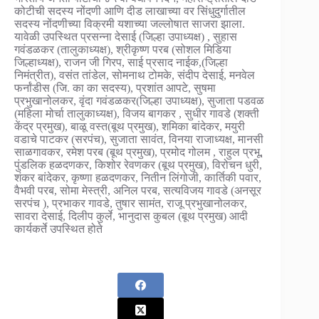
कोटीची सदस्य नोंदणी आणि दीड लाखाच्या वर सिंधुदुर्गातील
सदस्य नोंदणीच्या विक्रमी यशाच्या जल्लोषात साजरा झाला.
यावेळी उपस्थित प्रसन्ना देसाई (जिल्हा उपाध्यक्ष) , सुहास
गवंडळकर (तालुकाध्यक्ष), श्रीकृष्ण परब (सोशल मिडिया
जिल्हाध्यक्ष), राजन जी गिरप, साई प्रसाद नाईक,(जिल्हा
निमंत्रीत), वसंत तांडेल, सोमनाथ टोमके, संदीप देसाई, मनवेल
फर्नांडीस (जि. का का सदस्य), प्रशांत आपटे, सुषमा
प्रभुखानोलकर, वृंदा गवंडळकर(जिल्हा उपाध्यक्ष), सुजाता पडवळ
(महिला मोर्चा तालुकाध्यक्ष), विजय बागकर , सुधीर गावडे (शक्ती
केंद्र प्रमुख), बाळू वस्त(बूथ प्रमुख), शमिका बांदेकर, मयुरी
वडाचे पाटकर (सरपंच), सुजाता सावंत, विनया राजाध्यक्ष, मानसी
साळगावकर, रमेश परब (बूथ प्रमुख), प्रमोद गोलम , राहुल प्रभू,
पुंडलिक हळदणकर, किशोर रेवणकर (बूथ प्रमुख), विरोचन धुरी,
शंकर बांदेकर, कृष्णा हळदणकर, नितीन लिंगोजी, कार्तिकी पवार,
वैभवी परब, सोमा मेस्त्री, अनिल परब, सत्यविजय गावडे (अनसूर
सरपंच ), प्रभाकर गावडे, तुषार सामंत, राजू प्रभुखानोलकर,
सावरा देसाई, दिलीप कुर्ले, भानुदास कुबल (बूथ प्रमुख) आदी
कार्यकर्ते उपस्थित होते