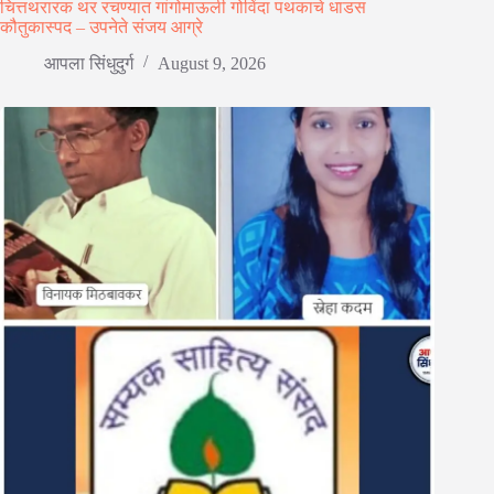
चित्तथरारक थर रचण्यात गांगोमाऊली गोविंदा पथकाचे धाडस
कौतुकास्पद – उपनेते संजय आग्रे
आपला सिंधुदुर्ग
August 9, 2026