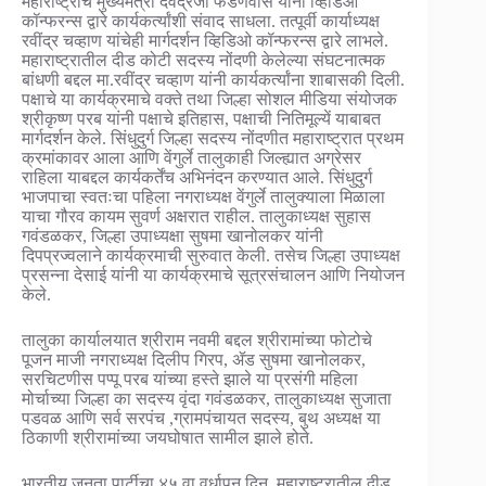
महाराष्ट्राचे मुख्यमंत्री देवेंद्रजी फडणवीस यांनी व्हिडिओ
कॉन्फरन्स द्वारे कार्यकर्त्यांशी संवाद साधला. तत्पूर्वी कार्याध्यक्ष
रवींद्र चव्हाण यांचेही मार्गदर्शन व्हिडिओ कॉन्फरन्स द्वारे लाभले.
महाराष्ट्रातील दीड कोटी सदस्य नोंदणी केलेल्या संघटनात्मक
बांधणी बद्दल मा.रवींद्र चव्हाण यांनी कार्यकर्त्यांना शाबासकी दिली.
पक्षाचे या कार्यक्रमाचे वक्ते तथा जिल्हा सोशल मीडिया संयोजक
श्रीकृष्ण परब यांनी पक्षाचे इतिहास, पक्षाची नितिमूल्यें याबाबत
मार्गदर्शन केले. सिंधुदुर्ग जिल्हा सदस्य नोंदणीत महाराष्ट्रात प्रथम
क्रमांकावर आला आणि वेंगुर्ले तालुकाही जिल्ह्यात अग्रेसर
राहिला याबद्दल कार्यकर्तेंच अभिनंदन करण्यात आले. सिंधुदुर्ग
भाजपाचा स्वतःचा पहिला नगराध्यक्ष वेंगुर्ले तालुक्याला मिळाला
याचा गौरव कायम सुवर्ण अक्षरात राहील. तालुकाध्यक्ष सुहास
गवंडळकर, जिल्हा उपाध्यक्षा सुषमा खानोलकर यांनी
दिपप्रज्वलाने कार्यक्रमाची सुरुवात केली. तसेच जिल्हा उपाध्यक्ष
प्रसन्ना देसाई यांनी या कार्यक्रमाचे सूत्रसंचालन आणि नियोजन
केले.
तालुका कार्यालयात श्रीराम नवमी बद्दल श्रीरामांच्या फोटोचे
पूजन माजी नगराध्यक्ष दिलीप गिरप, ॲड सुषमा खानोलकर,
सरचिटणीस पप्पू परब यांच्या हस्ते झाले या प्रसंगी महिला
मोर्चाच्या जिल्हा का सदस्य वृंदा गवंडळकर, तालुकाध्यक्ष सुजाता
पडवळ आणि सर्व सरपंच ,ग्रामपंचायत सदस्य, बुथ अध्यक्ष या
ठिकाणी श्रीरामांच्या जयघोषात सामील झाले होते.
भारतीय जनता पार्टीचा ४५ वा वर्धापन दिन, महाराष्ट्रातील दीड