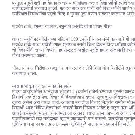
प्रमुख पाहुणे श्री महादेव हाके सर यांचे औक्षण करून विद्यार्थ्यांनी त्यांचे
कार्यक्रमाची सुरुवात झाली. महादेव हाके सर यांनी सर्व विद्यार्थ्यांची शालेय 
उपस्थित विद्यार्थ्यांचा स्मृती चिन्ह व गुलाब पुष्प देऊन सत्कार करण्यात आले
महादेव हाके, शिल्पा गांवकर, रघुनाथ कोयंडे यांचा विशेष गौरव
आचरा ज्युनिअर कॉलेजच्या पहिल्या 100 टक्के निकालामध्ये महत्त्वाचे योगदान
महादेव हाके यांचा यावेळी शाल श्रीफळ स्मृती चिन्ह देऊन विद्यार्थ्यांच्या
ची विद्यार्थीनी सध्या दिव्यांग महाराष्ट्र संघातील प्रतिभावान खेळाडू शिल्प
गौरव करण्यात आला.
नौदलात बंदर निरीक्षक म्हणून काम करत असलेले शिवा बीच रिसोर्टचे रघुनाथ
करण्यात आला.
व्यसना पासून दुर रहा – महादेव हाके
माझ्या आयुष्यातील आनंदाचा सोहळा 25 वर्षांनी हजेरी घेण्याचा प्रसंग आनंद 
विद्यार्थी एकत्रित येण, विचारांची देवाणघेवाण करण, सुख दुःख मित्रांच्या 
दुसरा असेल अस वाटत नाही. आपल्या मनातील विचार मित्रांन समवेत मो
विद्यार्थी आज विविध क्षेत्रांमध्ये नावलौकिक मिळवत आहेत हे पाहून मला अभि
आचरे कर्मभूमीत माझ्या व्यक्तीमत्वाला आकार प्राप्त झाला.अभ्यास आणि तुमच्
पातळीपर्यंतची तज्ञ मार्गदर्शक म्हणून जबाबदारी पार पाडली. बारावीचा पु
भूमिकेचा मला फायदा झाला. कडक भूमिकेमुळे पालकांच सहकार्य मिळाले.