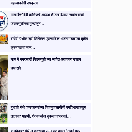
महत्त्वाकांक्षी उपक्रम
माता वैष्णोदेवी कॉलेजचे अध्यक्ष कॅप्टन विलास सावंत यांची
फसवणुकीच्या गुन्ह्यातून…
वाघेरी येथील श्री लिंगेश्वर प्रासादिक भजन मंडळाला तृतीय
क्रमांकाचा मान…
नाथ पै नगरसाठी पिडब्ल्यूडी च्या जागेत अद्ययावत उद्यान
उभारावे
बुधवळे येथे वन्यप्राण्यांच्या पिकनुकसानीची वनविभागाकडून
तात्काळ पाहणी; शेतकऱ्यांना नुकसान भरपाई…
कुणकेश्वर येथील तरुणाचा समुद्रात वाहून गेल्याने मृत्यू