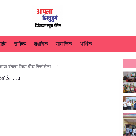
राईम
साहित्य
शैक्षणिक
सामाजिक
आर्थिक
मेळावा रंगला शिवा बीच रिसोर्टला….!
रिसोर्टला….!