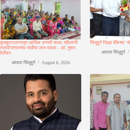
कुक्कुटपालनातून आर्थिक उन्नती साधा; महिलांनी
सिंधुदुर्ग जिल्हा बँकेच्य
स्वयंरोजगाराच्या संधींचा लाभ घ्यावा – डॉ. तुषार
आपला सिंधुदुर्ग
वेर्लेकर
आपला सिंधुदुर्ग
August 6, 2026