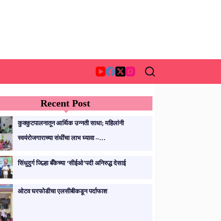
Recent Post
कुक्कुटपालनातून आर्थिक उन्नती साधा; महिलांनी
स्वयंरोजगाराच्या संधींचा लाभ घ्यावा –…
सिंधुदुर्ग जिल्हा बँकेच्या ‘सीईओ’पदी अनिरुद्ध देसाई
ओटव घरफोडीचा एलसीबीकडून पर्दाफाश