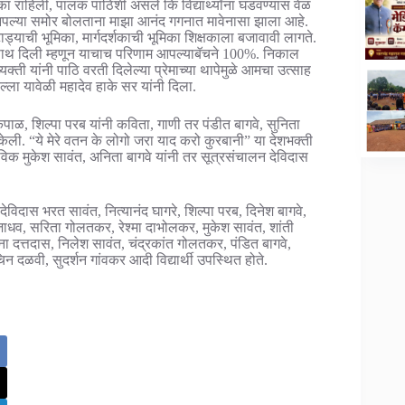
िका राहिली, पालक पाठिशी असले कि विद्यार्थ्यांना घडवण्यास वेळ
ांनी आपल्या समोर बोलताना माझा आनंद गगनात मावेनासा झाला आहे.
्याची भूमिका, मार्गदर्शकाची भूमिका शिक्षकाला बजावावी लागते.
ी साथ दिली म्हणून याचाच परिणाम आपल्याबॅचने 100%. निकाल
ती यांनी पाठि वरती दिलेल्या प्रेमाच्या थापेमुळे आमचा उत्साह
 सल्ला यावेळी महादेव हाके सर यांनी दिला‌.
कपाळ, शिल्पा परब यांनी कविता, गाणी तर पंडीत बागवे, सुनिता
केली. “ये मेरे वतन के लोगो जरा याद करो कुरबानी” या देशभक्ती
्ताविक मुकेश सावंत, अनिता बागवे यांनी तर सूत्रसंचालन देविदास
विदास भरत सावंत, नित्यानंद घागरे, शिल्पा परब, दिनेश बागवे,
जाधव, सरिता गोलतकर, रेश्मा दाभोलकर, मुकेश सावंत, शांती
दत्तदास, निलेश सावंत, चंद्रकांत गोलतकर, पंडित बागवे,
दळवी, सुदर्शन गांवकर आदी विद्यार्थी उपस्थित होते.