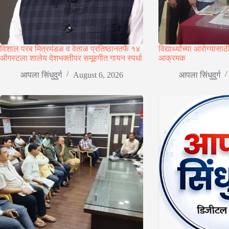
विशाल परब मित्रमंडळ व वेताळ प्रतिष्ठानतर्फे १४
विद्यार्थ्यांच्या आरोग्यासाठ
ऑगस्टला शालेय देशभक्तीपर समूहगीत गायन स्पर्धा
आक्रमक
आपला सिंधुदुर्ग
August 6, 2026
आपला सिंधुदुर्ग