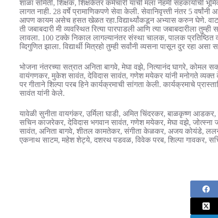
शाळा समिती, शिक्षक, शिक्षकेतर कर्मचारी यांची मला नेहमी सहकार्याची भूम
लागत नाही. 28 वर्षे प्रामाणिकपणे सेवा केली. सेवानिवृत्त्ती नंतर 5 वर्ष
आपण कायम असेच हसत खेळत रहा.विद्यार्थ्यांकडून अभ्यास करुन घेणे. वाटाड
ती जबाबदारी मी व्यवस्थित रित्या पारपाडली आणि त्या जबाबदारीला तुम्ह
लावला. 100 टक्के निकाल लागल्यानंतर संस्था चालक, पालक प्रतिष्ठित व्यक्
व्दिगुणित झाला. विद्यार्थी मित्रहो तुम्ही सर्वांनी व्यसना पासून दुर रहा असा
भोजना नंतरच्या सत्रात अनिता बागवे, मेघा वझे, नित्यानंद घागरे, कोमल स
वायंगणकर, मुकेश सावंत, देविदास सावंत, गणेश मयेकर यांनी मनोगते व्यक्त 
पर गीताने शिल्पा परब हिने कार्यक्रमाची सांगता केली. कार्यक्रमाचे प्रास
सावंत यांनी केले.
यावेळी सुनीता वायगंकर, उर्मिला घाडी, अमित चिंदरकर, बाळकृष्ण आडकर, दे
सचिन काजरेकर, देविदास भगवान सावंत, गणेश मयेकर, मेघा वझे, जोत्स्ना 
सावंत, अनिता बागवे, शीतल कामतेकर, संगीता केळकर, अजय कोयंडे, ललना 
एकनाथ साटम, महेश शेट्ये, दशरथ पडवळ, विवेक परब, शिल्पा गावकर, सचिन 