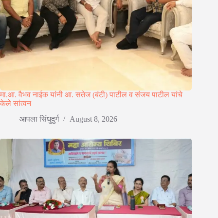
मा.आ. वैभव नाईक यांनी आ. सतेज (बंटी) पाटील व संजय पाटील यांचे
केले सांत्वन
आपला सिंधुदुर्ग
August 8, 2026