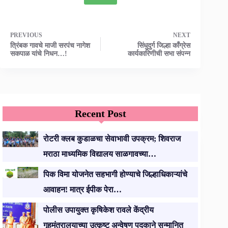
PREVIOUS
NEXT
त्रिंबक गावचे माजी सरपंच नागेश
सिंधुदुर्ग जिल्हा काँग्रेस
सकपाळ यांचे निधन…!
कार्यकारिणीची सभा संपन्न
Recent Post
रोटरी क्लब कुडाळचा सेवाभावी उपक्रम; शिवराज
मराठा माध्यमिक विद्यालय साळगावच्या…
पिक विमा योजनेत सहभागी होण्याचे जिल्हाधिकाऱ्यांचे
आवाहन! मात्र ईपीक पेरा…
पोलीस उपायुक्त कृषिकेश रावले केंद्रीय
गृहमंत्रालयाच्या उत्कृष्ट अन्वेषण पदकाने सन्मानित