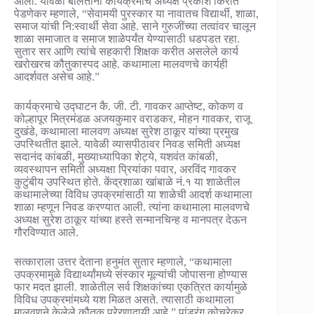
आला. यावेळी बोलताना कार्यक्रमाचे अध्यक्ष प्रकाश किरात
पेडणेकर म्हणाले, “सेवामयी पुरस्कार या नावातच विद्यार्थी, शाळा,
समाज यांची नि:स्वार्थी सेवा आहे. साने गुरुजींच्या तत्वांवर चालून
शाळा समाजात व समाज शाळेपर्यंत येण्यासाठी धडपडत रहा.
सुतार सर आणि त्यांचे सहकारी शिक्षक करीत असलेले कार्य
खरोखरच कौतुकास्पद आहे. कथामाला मालवणचे कार्यही
आदर्शवत असेच आहे.”
कार्यक्रमाचे उद्घाटन कै. जी. टी. गावकर आप्तेष्ट, कोकण व
कोल्हापूर मित्रमंडळ अजयकुमार वराडकर, मोहन गावकर, राजू
दुखंडे, कथामाला मालवण अध्यक्ष सुरेश ठाकूर यांच्या प्रमुख
उपस्थितीत झाले. यावेळी व्यासपीठावर निवड समिती अध्यक्ष
सदानंद कांबळी, मुख्याध्यापिका शेट्ये, यशवंत कांबळी,
व्यवस्थापन समिती अध्यक्षा प्रियांका पवार, अरविंद गावकर
कुटुंबीय उपस्थित होते. केंद्रशाळा खांबाळे नं.१ या शाळेतील
कथामालेच्या विविध उपक्रमांसाठी या शाळेची आदर्श कथामाला
शाळा म्हणून निवड करण्यात आली. त्यांना कथामाला मालवणचे
अध्यक्ष सुरेश ठाकूर यांच्या हस्ते सन्मानचिन्ह व मानपत्र देऊन
गौरविण्यात आले.
सत्काराला उत्तर देताना हनुमंत सुतार म्हणाले, “कथामाला
उपक्रमामुळे विद्यार्थ्यांमध्ये संस्कार मूल्यांची जोपासना होण्यास
फार मदत झाली. शाळेतील सर्व शिक्षकांच्या एकत्रित कार्यामुळे
विविध उपक्रमांमध्ये यश मिळत असते. त्यासाठी कथामाला
मालवणने केलेले कौतुक प्रेरणादायी आहे.” पांडुरंग कोचरेकर