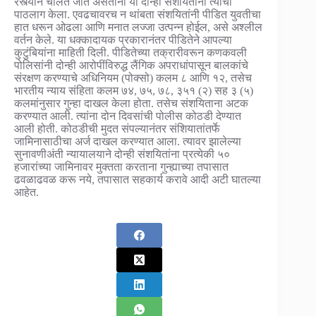
रस्त्याने चालत जात असताना या दोन्ही संशयितांनी त्यांचा
पाठलाग केला. एवढचावरच न थांबता संशयितांनी पीडित युवतीचा
हात धरून ओढला आणि मनात लज्जा उत्पन्न होईल, असे अश्लील
वर्तन केले. या धक्कादायक प्रकारानंतर पीडितेने आपल्या
कुटुंबियांना माहिती दिली. पीडितेच्या तक्रारीवरून कणकवली
पोलिसांनी दोन्ही आरोपींविरुद्ध लैंगिक अपराधांपासून बालकांचे
संरक्षण करण्याचे अधिनियम (पोक्सो) कलम ८ आणि १२, तसेच
भारतीय न्याय संहिता कलम ७४, ७५, ७८, ३५१ (२) सह ३ (५)
कलमांनुसार गुन्हा दाखल केला होता. तसेच संशयिताना अटक
करण्यात आली. त्यांना दोन दिवसांची पोलीस कोठडी देण्यात
आली होती. कोठडीची मुदत संपल्यानंतर संशियातांतर्फे
जामिनासाठीचा अर्ज दाखल करण्यात आला. त्यावर झालेल्या
सुनावणीअंती न्यायालयाने दोन्ही संशयितांना प्रत्येकी ५०
हजारांच्या जामिनावर मुक्तता करताना गुन्ह्याच्या तपासात
ढवळाढवळ करू नये, तपासात सहकार्य करावे आदी अटी घातल्या
आहेत.