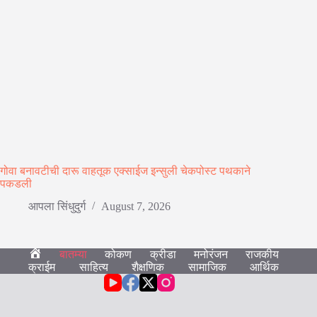
गोवा बनावटीची दारू वाहतूक एक्साईज इन्सुली चेकपोस्ट पथकाने
पकडली
आपला सिंधुदुर्ग
August 7, 2026
बातम्या
कोकण
क्रीडा
मनोरंजन
राजकीय
हो
क्राईम
साहित्य
शैक्षणिक
सामाजिक
आर्थिक
म