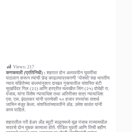
Views:
217
कणकवली (प्रतिनिधी) :
शहरात दोन अल्पवयीन युवतींचा
पाठलाग करून त्यांची छेड काढल्याप्रकरणी ‘पोक्सो’सह भारतीय
न्याय संहितेच्या कलमांनुसार दाखल गुन्हयातील संशयित बंटी
सुखविंदर गिल (२२) आणि हरप्रीत मलखीत सिंग (२५) दोघेही रा.
पंजाब, यांना विशेष न्यायाधिश तथा अतिरीक्त सत्र न्यायाधिश
एस. एस. इंदलकर यांनी प्रत्येकी ५० हजार रुपयांचा सशर्थ
जामिन मंजूर केला. संशयितांच्यावतीने ॲड. उमेश सावंत यांनी
काम पाहिले.
शहरातील परी हेअर अँड ब्युटी सलूनमध्ये मूळ पंजाब राज्यामधील
सदरचे दोन युबक कामाला होते. पीडित युवती आणि तिची बहीण