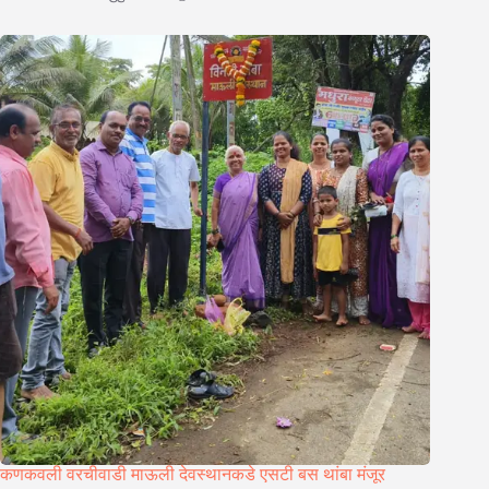
कणकवली वरचीवाडी माऊली देवस्थानकडे एसटी बस थांबा मंजूर