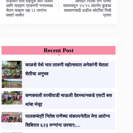
दोडामार्ग मांस वाहतूक कार जळीत
आमदार निलेश राणे यांच्या
आणि मारहाण प्रकरणी नगराध्यक्ष
माध्यमातून २५/१५ अंतर्गत कुडाळ
चेतन चव्हाण सह 11 जणांना
मालवणसाठी अडीज कोटींचा निधी
सशर्त जामीन
प्राप्त
Recent Post
काळसे येथे भात लावणी महोत्सवात अनेकांनी घेतला
शेतीचा अनुभव
कणकवली वरचीवाडी माऊली देवस्थानकडे एसटी बस
थांबा मंजूर
पालकमंत्री नितेश राणेंच्या संकल्पनेतील मेगा आरोग्य
शिबिरात ६२३ रुग्णांना उपचार;…