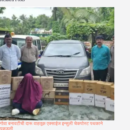
गोवा बनावटीची दारू वाहतूक एक्साईज इन्सुली चेकपोस्ट पथकाने
पकडली