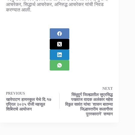
आचरेकर, सिद्धार्थ आचरेकर, अनिरुद्ध आचरेकर यांची निवड
करण्यात आली.
NEXT
PREVIOUS
सिंधुदुर्ग जिल्ह्यातील सुप्रसिद्ध
खारेपाटण हायस्कूल येथे दि.१७
पखवाज वादक अलंकार महेश
एप्रिल २०२५ रोजी महसूल
विठ्ठल सावंत यांचा 'शासन बातम्या
शिबिराचे आयोजन
जिल्हास्तरीय कलागौरव
पुरस्काराने' सन्मान