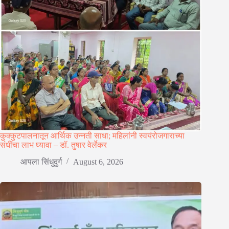
कुक्कुटपालनातून आर्थिक उन्नती साधा; महिलांनी स्वयंरोजगाराच्या
संधींचा लाभ घ्यावा – डॉ. तुषार वेर्लेकर
आपला सिंधुदुर्ग
August 6, 2026