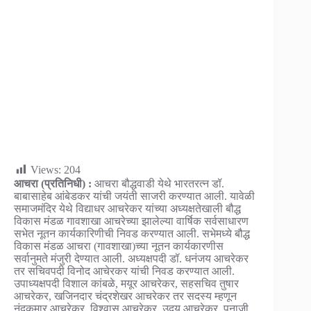
Views:
204
आचरा (प्रतिनिधी) :
आचरा बौद्धवाडी येथे भारतरत्न डॉ.
बाबासाहेब आंबेडकर यांची जयंती साजरी करण्यात आली. यावेळी
समाजमंदिर येथे विद्याधर आचरेकर यांच्या अध्यक्षतेखाली बौद्ध
विकास मंडळ गावशाखा आचरेच्या झालेल्या वार्षिक सर्वसाधारण
सभेत नूतन कार्यकारिणीची निवड करण्यात आली. सभेमध्ये बौद्ध
विकास मंडळ आचरा (गावशाखा)च्या नूतन कार्यकारणीस
सर्वानुमते मंजुरी देण्यात आली. अध्यक्षपदी डॉ. धनंजय आचरेकर
तर सचिवपदी विनोद आचेरकर यांची निवड करण्यात आली.
उपाध्यक्षपदी विशाल कांबळे, मयूर आचरेकर, सहसचिव तुषार
आचरेकर, खजिनदार चंद्रशेखर आचरेकर तर सदस्य म्हणून
नंदकुमार आचरेकर, विश्वास आचरेकर, उदय आचरेकर, पुनाजी