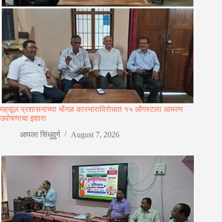
​महसूल प्रशासनाच्या भोंगळ कारभाराविरोधात १५ ऑगस्टला आमरण
उपोषणाचा इशारा
आपला सिंधुदुर्ग
August 7, 2026