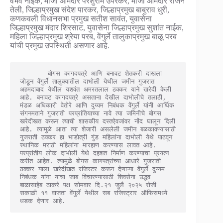
वैभव नाईक, माजी आमदार परशुराम उपरकर, माजी आमदार राजन
तेली, जिल्हाप्रमुख संदेश पारकर, जिल्हाप्रमुख बाबुराव धुरी,
कणकवली विधानसभा प्रमुख सतीश सावंत, युवासेना
जिल्हाप्रमुख मंदार शिरसाट, युवासेना जिल्हाप्रमुख सुशांत नाईक,
महिला जिल्हाप्रमुख श्रेया परब, वेंगुर्ले तालुकाप्रमुख बाळू परब
यांची प्रमुख उपस्थिती असणार आहे.
       बोगस कागदपत्रे आणि बनावट शेतकरी दाखला 
जोडून वेंगुर्ले तालुक्यातील दाभोली येथील जमीन गुजरात 
अहमदाबाद येथील यशवंत अमरतलाल ठक्कर याने खरेदी केली 
आहे. बनावट कागदपत्रे असताना देखील दाभोलीचे तलाठी, 
मंडळ अधिकारी वेतोरे आणि दुय्यम निबंधक वेंगुर्ले यांनी आर्थिक 
संगनमताने गुजराती परप्रांतियाच्या नावे त्या जमिनीचे बोगस 
खरेदीखत करून त्याची शासकीय दस्तऐवजांवर नोंद घालून दिली 
आहे. त्यामुळे आता त्या शेजारी असलेली जमीन बळकावण्यासाठी 
गुजराती ठक्कर हा भाडोत्री गुंड महिलांना दाभोली येथे पाठवून 
स्थानिक मराठी महिलांना मारहाण करण्यास लावत आहे. 
परप्रांतीय लोक दाभोली येथे दहशत निर्माण करण्याचा प्रयत्न 
करीत आहेत. त्यामुळे बोगस कागपत्रांच्या आधारे गुजराती 
ठक्कर याला खरेदीखत रजिस्टर करून देणाऱ्या वेंगुर्ले दुय्यम 
निबंधक यांना याचा जाब विचारण्यासाठी शिवसेना उद्धव 
बाळासाहेब ठाकरे पक्ष सोमवार दि.२१ जुलै २०२५ रोजी  
सकाळी ११ वाजता वेंगुर्ले येथील सब रजिस्ट्रार ऑफिसमध्ये 
धडक देणार आहे.