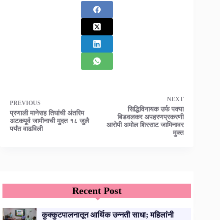
NEXT
PREVIOUS
सिद्धिविनायक उर्फ पक्या
प्रणाली मानेसह तिघांची अंतरिम
बिडवलकर अपहरणप्रकरणी
अटकपूर्व जामीनाची मुदत १८ जुलै
आरोपी अमोल शिरसाट जामिनावर
पर्यंत वाढविली
मुक्त
Recent Post
कुक्कुटपालनातून आर्थिक उन्नती साधा; महिलांनी