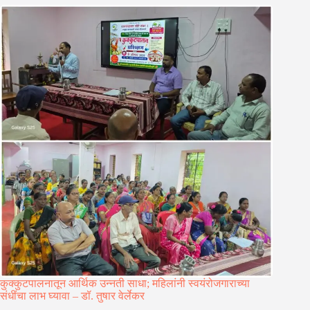
कुक्कुटपालनातून आर्थिक उन्नती साधा; महिलांनी स्वयंरोजगाराच्या
संधींचा लाभ घ्यावा – डॉ. तुषार वेर्लेकर