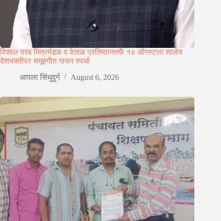
विशाल परब मित्रमंडळ व वेताळ प्रतिष्ठानतर्फे १४ ऑगस्टला शालेय
देशभक्तीपर समूहगीत गायन स्पर्धा
आपला सिंधुदुर्ग
August 6, 2026